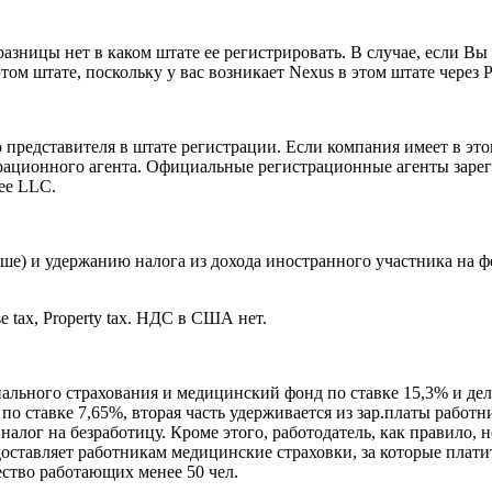
зницы нет в каком штате ее регистрировать. В случае, если Вы 
 штате, поскольку у вас возникает Nexus в этом штате через Perm
представителя в штате регистрации. Если компания имеет в это
трационного агента. Официальные регистрационные агенты зарег
ее LLC.
выше) и удержанию налога из дохода иностранного участника на
e tax, Property tax. НДС в США нет.
ьного страхования и медицинский фонд по ставке 15,3% и делят
о ставке 7,65%, вторая часть удерживается из зар.платы работни
налог на безработицу. Кроме этого, работодатель, как правило, 
доставляет работникам медицинские страховки, за которые плати
ество работающих менее 50 чел.