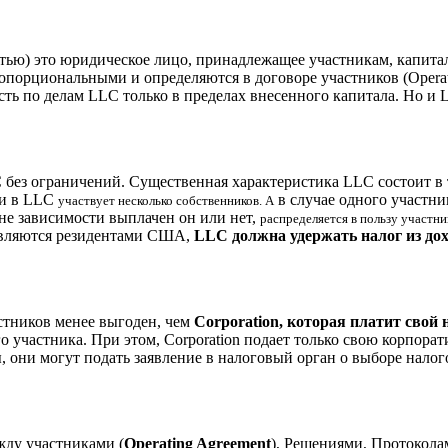
ью) это юридическое лицо, принадлежащее участникам, капитал 
опорциональными и определяются в договоре участников (Operat
сть по делам LLC только в пределах внесенного капитала. Но и
 без ограничений. Существенная характеристика LLC состоит в 
сли в LLC
в случае одного участни
участвует несколько собственников. А
 вне зависимости выплачен он или нет,
распределяется в пользу участни
 являются резидентами США,
LLC должна удержать налог из дох
стников менее выгоден, чем
Corporation, которая платит свой
го участника. При этом, Corporation подает только свою корпора
они могут подать заявление в налоговый орган о выборе налогоо
ду участниками (
Operating Agreement
), Решениями, Протокола