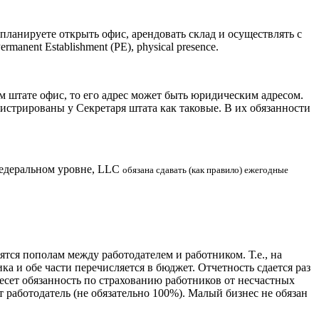
планируете открыть офис, арендовать склад и осуществлять с
anent Establishment (PE), physical presence.
м штате офис, то его адрес может быть юридическим адресом.
истрированы у Секретаря штата как таковые. В их обязанности
 федеральном уровне, LLC
обязана сдавать (как правило) ежегодные
ся пополам между работодателем и работником. Т.е., на
ка и обе части перечисляется в бюджет. Отчетность сдается раз
несет обязанность по страхованию работников от несчастных
т работодатель (не обязательно 100%). Малый бизнес не обязан