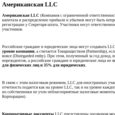
Американская LLC
Американская LLC
(Компания с ограниченной ответственност
капитала и распределение прибыли и убытков могут быть непр
регистрации у Секретаря штата. Участники несут ответственно
участников.
Российские граждане и юридические лица могут создавать LLC
уровне компании
, а считается Товариществом (Partnership), е
вовсе (Disregarded entity). При этом, полученный за год доход,
нерезидентов, а российские граждане и юридические лица не
для физических лиц и 35% для юридических
.
В связи с этим налоговым режимом, LLC для иностранных уча
отчетность подается как на уровне LLC, так и на уровне каждо
но собственники не учли неблагоприятные налоговые моменты, 
Корпорации).
Корпоративные документы
LLC представлены договором меж