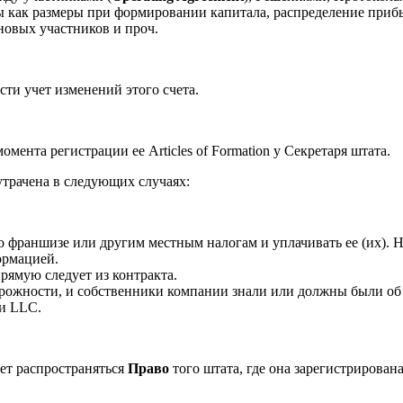
 как размеры при формировании капитала, распределение прибы
новых участников и проч.
ти учет изменений этого счета.
омента регистрации ее Articles of Formation у Секретаря штата.
трачена в следующих случаях:
о франшизе или другим местным налогам и уплачивать ее (их). 
ормацией.
рямую следует из контракта.
орожности, и собственники компании знали или должны были об 
ии LLC.
ет распространяться
Право
того штата, где она зарегистрирован