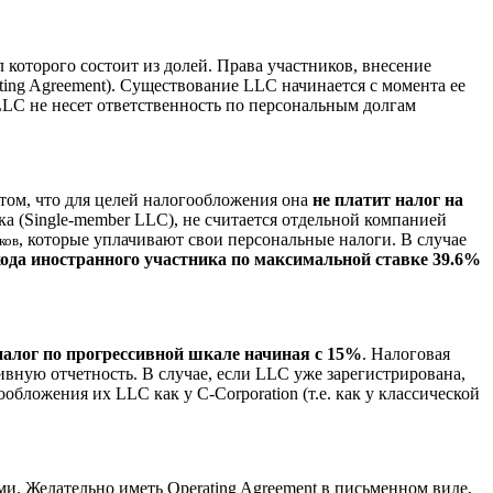
которого состоит из долей. Права участников, внесение
ing Agreement). Существование LLC начинается с момента ее
 LLC не несет ответственность по персональным долгам
том, что для целей налогообложения она
не платит налог на
ка (Single-member LLC), не считается отдельной компанией
, которые уплачивают свои персональные налоги. В случае
ков
ода иностранного участника по максимальной ставке 39.6%
 налог по прогрессивной шкале начиная с 15%
. Налоговая
тивную отчетность. В случае, если LLC уже зарегистрирована,
бложения их LLC как у C-Corporation (т.е. как у классической
ми. Желательно иметь Operating Agreement в письменном виде,