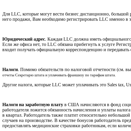
Для LLC, которые могут вести бизнес дистанционно, большой ра
него продажи, Вам необходимо регистрировать LLC именно в этом
Юридический адрес
. Каждая LLC должна иметь официального 
Если же офиса нет, то LLC обязана прибегнуть к услуге Регис
входит получать официальную корреспонденцию и передавать 
Налоги
. Помимо обязательств по налоговой отчетности (см. 
отчеты Секретарю штата и уплачивать франшизу по тарифам штата.
Другие налоги, которые LLC может уплачивать это Sales tax, Us
Налоги на заработную плату
в США начисляются в фонд социал
работодателя ложится обязанность начисления и уплаты налога п
в квартал. Работодатель также платит относительно небольшой 
случаев на производстве. В качестве бонусов работодатель пре
предоставлять медицинские страховки работникам, если колич